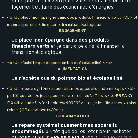
et un prêt à taux zéro pour vous aider à isoler votre
logement et faire des économies d'énergies.
<b>Je place mon épargne dans des produits financiers verts </b> et
je participe ainsi à financer la transition écologique
ENGAGEMENT
Je place mon épargne dans des produits
financiers verts
et je participe ainsi à financer la
transition écologique
<b>Je n’achète que du poisson bio et écolabellisé </b>
ALIMENTATION
Je n’achète que du poisson bio et écolabellisé
<b>Je repare systématiquement mes appareils endommagés </b>
plutôt que de les jeter pour racheter du neuf. (This is <b>FREAKY
FIX</b> dude !) <font color=#999999>... ou je les file à mes voisins
relous (#FreakyLove)</font>
CONSOMMATION
Je repare systématiquement mes appareils
endommagés
plutôt que de les jeter pour racheter