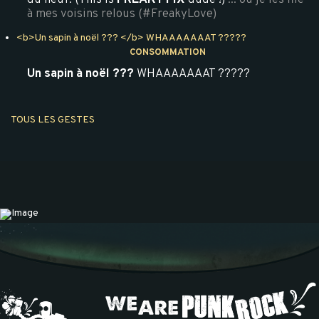
du neuf. (This is
FREAKY FIX
dude !)
... ou je les file
à mes voisins relous (#FreakyLove)
<b>Un sapin à noël ??? </b> WHAAAAAAAT ?????
CONSOMMATION
Un sapin à noël ???
WHAAAAAAAT ?????
TOUS LES GESTES