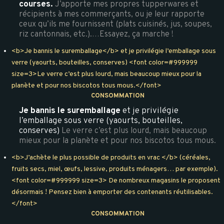
courses.
J’apporte mes propres tupperwares et
récipients à mes commerçants, ou je leur rapporte
ceux qu’ils me fournissent (plats cuisinés, jus, soupes,
riz cantonnais, etc.).…Essayez, ça marche !
<b>Je bannis le suremballage</b> et je privilégie l’emballage sous
verre (yaourts, bouteilles, conserves) <font color=#999999
size=3>Le verre c’est plus lourd, mais beaucoup mieux pour la
planète et pour nos biscotos tous mous.</font>
CONSOMMATION
Je bannis le suremballage
et je privilégie
l’emballage sous verre (yaourts, bouteilles,
conserves)
Le verre c’est plus lourd, mais beaucoup
mieux pour la planète et pour nos biscotos tous mous.
<b>J’achète le plus possible de produits en vrac </b> (céréales,
fruits secs, miel, œufs, lessive, produits ménagers… par exemple).
<font color=#999999 size=3> De nombreux magasins le proposent
désormais ! Pensez bien à emporter des contenants réutilisables.
</font>
CONSOMMATION