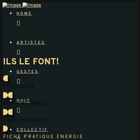
HOME
ARTISTES
ILS LE FONT!
GESTES
POURQUOI ?
QUIZ
COMMENT FAIRE ?
À SAVOIR ENCORE
COLLECTIF
FICHE PRATIQUE ENERGIE