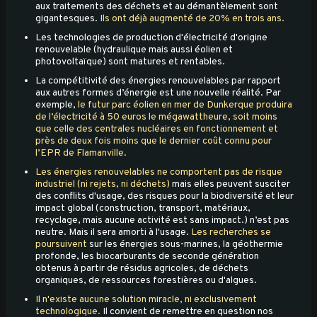
aux traitements des déchets et au démantèlement sont
gigantesques.
Ils ont déjà augmenté de 20% en trois ans.
Les technologies de production d'électricité d'origine
renouvelable (hydraulique mais aussi éolien et
photovoltaïque) sont matures et rentables.
La compétitivité des énergies renouvelables par rapport
aux autres formes d’énergie est une nouvelle réalité. Par
exemple,
le futur parc éolien en mer de Dunkerque produira
de l’électricité à 50 euros le mégawattheure, soit moins
que celle des centrales nucléaires en fonctionnement et
près de deux fois moins que le dernier coût connu pour
l’EPR de Flamanville.
Les énergies renouvelables ne comportent pas de risque
industriel (ni rejets, ni déchets)
mais elles peuvent susciter
des conflits d'usage, des risques pour la biodiversité et leur
impact global (construction, transport, matériaux,
recyclage, mais aucune activité est sans impact.) n’est pas
neutre. Mais il sera amorti à l'usage.
Les recherches se
poursuivent
sur les énergies sous-marines, la géothermie
profonde, les biocarburants de seconde génération
obtenus à partir de résidus agricoles, de déchets
organiques, de ressources forestières ou d'algues.
Il n'existe aucune solution miracle, ni exclusivement
technologique.
Il convient de remettre en question nos