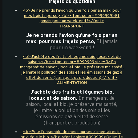
trajets du quotidien
<b>Je ne prends l’avion qu’une fois par an maxi pour
mes trajets perso,</b> <font color=#999999>Et
jamais pour un week-end !</font>
TRANSPORT
Je ne prends l’avion qu’une fois par an
maxi pour mes trajets perso,
Et jamais
pour un week-end !
<b>J’achète des fruits et légumes bio, locaux et de
saison.</b> <font color=#999999 size=3>En
mangeant de saison, local et bio, je préserve ma santé,
je limite la pollution des sols et les émissions de gaz à
effet de serre (transport et production)</font>
ALIMENTATION
J’achète des fruits et légumes bio,
locaux et de saison.
En mangeant de
saison, local et bio, je préserve ma santé,
je limite la pollution des sols et les
émissions de gaz à effet de serre
(transport et production)
<b>Pour l’ensemble de mes courses alimentaires je
privilégie le bio.</b> <font color=#999999>On limite