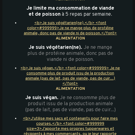
Je limite ma consommation de viande
et de poisson
à 5 repas par semaine.
<b>Je suis végétarien(ne).</b> <font
color=#999999>Je ne mange plus de protéine
animale, donc pas de viande ni de poisson.</font>
ALIMENTATION
Je suis végétarien(ne).
Je ne mange
plus de protéine animale, donc pas de
viande ni de poisson.
<b>Je suis végan.</b> <font color=#999999> Je ne
consomme plus de produit issu de la production
animale (pas de lait, pas de viande, pas de cuir...)
</font>
ALIMENTATION
Je suis végan.
Je ne consomme plus de
produit issu de la production animale
(pas de lait, pas de viande, pas de cuir...)
<b>J'utilise mes sacs et contenants pour faire mes
courses.</b> <font color=#999999
size=3>J’apporte mes propres tupperwares et
récipients à mes commerçants, ou je leur rapporte