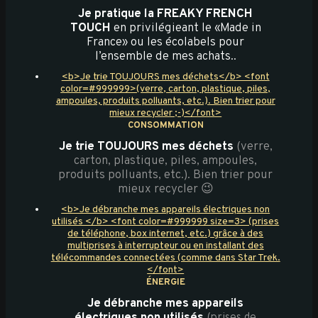
Je pratique la FREAKY FRENCH
TOUCH
en privilégieant le «Made in
France» ou les écolabels pour
l’ensemble de mes achats..
<b>Je trie TOUJOURS mes déchets</b> <font
color=#999999>(verre, carton, plastique, piles,
ampoules, produits polluants, etc.). Bien trier pour
mieux recycler ;-)</font>
CONSOMMATION
Je trie TOUJOURS mes déchets
(verre,
carton, plastique, piles, ampoules,
produits polluants, etc.). Bien trier pour
mieux recycler 😉
<b>Je débranche mes appareils électriques non
utilisés </b> <font color=#999999 size=3> (prises
de téléphone, box internet, etc.) grâce à des
multiprises à interrupteur ou en installant des
télécommandes connectées (comme dans Star Trek.
</font>
ÉNERGIE
Je débranche mes appareils