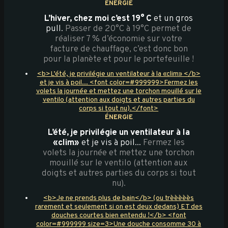
ÉNERGIE
L’hiver, chez moi c’est 19° C
et un gros
pull.
Passer de 20°C à 19°C permet de
réaliser 7 % d’économie sur votre
facture de chauffage, c’est donc bon
pour la planète et pour le portefeuille !
<b>L’été, je privilégie un ventilateur à la «clim» </b>
et je vis à poil... <font color=#999999>Fermez les
volets la journée et mettez une torchon mouillé sur le
ventilo (attention aux doigts et autres parties du
corps si tout nu).</font>
ÉNERGIE
L’été, je privilégie un ventilateur à la
«clim»
et je vis à poil...
Fermez les
volets la journée et mettez une torchon
mouillé sur le ventilo (attention aux
doigts et autres parties du corps si tout
nu).
<b>Je ne prends plus de bain</b> (ou trèèèèès
rarement et seulement si on est deux dedans) ET des
douches courtes bien entendu !</b> <font
color=#999999 size=3>Une douche consomme 30 à