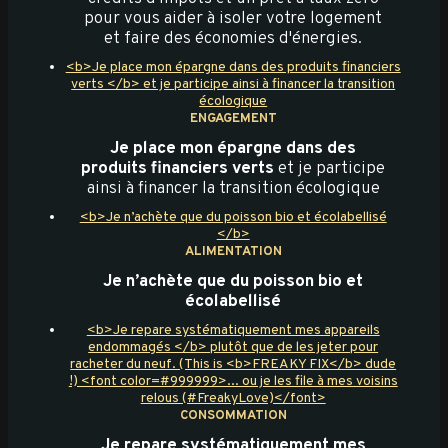
pour vous aider à isoler votre logement
et faire des économies d'énergies.
<b>Je place mon épargne dans des produits financiers
verts </b> et je participe ainsi à financer la transition
écologique
ENGAGEMENT
Je place mon épargne dans des
produits financiers verts
et je participe
ainsi à financer la transition écologique
<b>Je n’achète que du poisson bio et écolabellisé
</b>
ALIMENTATION
Je n’achète que du poisson bio et
écolabellisé
<b>Je repare systématiquement mes appareils
endommagés </b> plutôt que de les jeter pour
racheter du neuf. (This is <b>FREAKY FIX</b> dude
!) <font color=#999999>... ou je les file à mes voisins
relous (#FreakyLove)</font>
CONSOMMATION
Je repare systématiquement mes