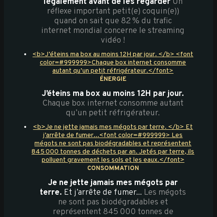
légalement avant de les regarder
Un
réflexe important petit(e) coquin(e))
quand on sait que 82 % du trafic
internet mondial concerne le streaming
vidéo !
<b>J’éteins ma box au moins 12H par jour. </b> <font
color=#999999>Chaque box internet consomme
autant qu’un petit réfrigérateur.</font>
ÉNERGIE
J’éteins ma box au moins 12H par jour.
Chaque box internet consomme autant
qu’un petit réfrigérateur.
<b>Je ne jette jamais mes mégots par terre. </b> Et
j’arrête de fumer...<font color=#999999> Les
mégots ne sont pas biodégradables et représentent
845 000 tonnes de déchets par an. Jetés par terre, ils
polluent gravement les sols et les eaux.</font>
CONSOMMATION
Je ne jette jamais mes mégots par
terre.
Et j’arrête de fumer...
Les mégots
ne sont pas biodégradables et
représentent 845 000 tonnes de