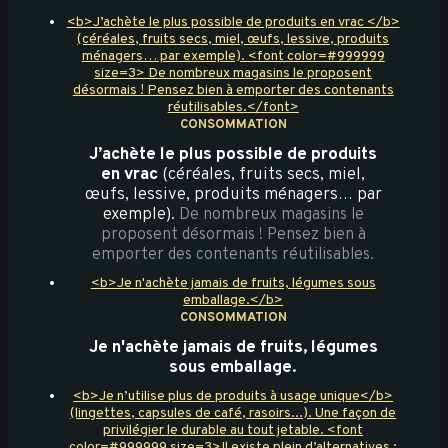
<b>J’achète le plus possible de produits en vrac </b>
(céréales, fruits secs, miel, œufs, lessive, produits
ménagers… par exemple). <font color=#999999
size=3> De nombreux magasins le proposent
désormais ! Pensez bien à emporter des contenants
réutilisables.</font>
CONSOMMATION
J’achète le plus possible de produits
en vrac
(céréales, fruits secs, miel,
œufs, lessive, produits ménagers… par
exemple).
De nombreux magasins le
proposent désormais ! Pensez bien à
emporter des contenants réutilisables.
<b>Je n'achète jamais de fruits, légumes sous
emballage.</b>
CONSOMMATION
Je n'achète jamais de fruits, légumes
sous emballage.
<b>Je n’utilise plus de produits à usage unique</b>
(lingettes, capsules de café, rasoirs...). Une façon de
privilégier le durable au tout jetable. <font
color=#999999 size=3>Il existe plein d’alternatives :