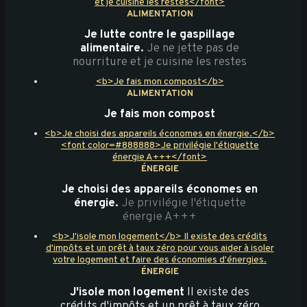
et je cuisine les restes</font>
ALIMENTATION
Je lutte contre le gaspillage
alimentaire.
Je ne jette pas de
nourriture et je cuisine les restes
<b>Je fais mon compost</b>
ALIMENTATION
Je fais mon compost
<b>Je choisi des appareils économes en énergie.</b>
<font color=#888888>Je privilégie l'étiquette
énergie A+++</font>
ÉNERGIE
Je choisi des appareils économes en
énergie.
Je privilégie l'étiquette
énergie A+++
<b>J'isole mon logement</b> Il existe des crédits
d'impôts et un prêt à taux zéro pour vous aider à isoler
votre logement et faire des économies d'énergies.
ÉNERGIE
J'isole mon logement
Il existe des
crédits d'impôts et un prêt à taux zéro