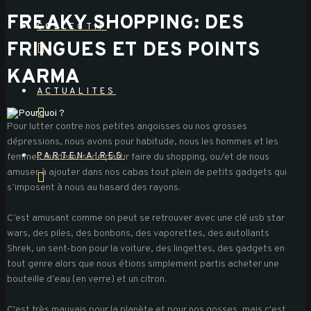
FREAKY SHOPPING:
DES
COLLECTIF
FRINGUES ET DES POINTS
KARMA
ACTUALITES
Pour lutter contre nos petites angoisses ou nos grosses
dépressions, nous avons pour habitude, nous les hommes et les
PARTENAIRES
femmes modernes, de partir faire du shopping, ou/et de nous
amuser à ajouter dans nos cabas tout plein de petits gadgets qui
s’imposent à nous au hasard des rayons.
C’est amusant comme on peut se retrouver avec une clé usb star
wars, des piles, des bonbons, des vaporettes, des autollants
Shrek, un sent-bon pour la voiture, des lingettes, des gadgets en
tout genre alors que nous étions simplement partis acheter une
bouteille d’eau (en verre) et un citron.
C'est très mauvais pour la planète et pour nos gosses, mais c'est