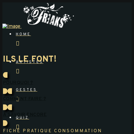
HOME
ILS LE FONT!
ARTISTES
POURQUOI ?
GESTES
COMMENT FAIRE ?
À SAVOIR ENCORE
QUIZ
FICHE PRATIQUE CONSOMMATION