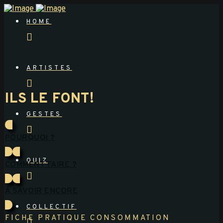
HOME
ARTISTES
ILS LE FONT!
GESTES
POURQUOI ?
QUIZ
COMMENT FAIRE ?
À SAVOIR ENCORE
COLLECTIF
FICHE PRATIQUE CONSOMMATION