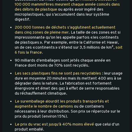
100 000 mammifères meurent chaque année coincés dans
des débris de plastique
ou après avoir ingéré des
microplastiques, qui s’accumulent dans leur système
digestif.
200 000 tonnes de déchets s’agglutinent actuellement
dans cinq zones de pleine mer
. La taille de ces zones est si
impressionnante qu’on les appelle parfois « les continents
de plastiques ». Par exemple, entre la Californie et Hawaï,
un de ces « continents » s'étend sur 3,5 millions de km²,
soit
6 fois la France.
90 milliards d’emballages sont jetés chaque année en
France dont moins de 70% sont recyclés.
Les sacs plastiques fins ne sont pas recyclables
: leur usage
dure en moyenne 20 minutes mais ils mettent 400 ans à se
dégrader dans la nature. La fabrication est fortement
énergivore et émet des gaz à effet de serre responsables
du réchauffement climatique.
Le suremballage alourdit les produits transportés et
augmente le nombre de camions
ou de containers
nécessaires à leur distribution. Son prix se répercute sur le
prix du produit (environ 15%).
Le prix du vrac est jusqu’à 40% moins élevé
que celui d’un
produit emballé.