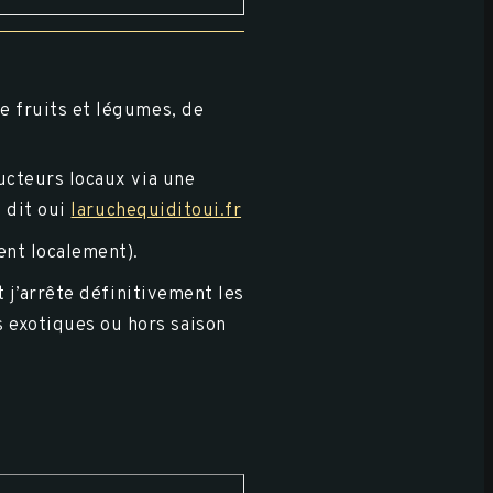
de fruits et légumes, de
ucteurs locaux via une
 dit oui
laruchequiditoui.fr
ent localement).
 j’arrête définitivement les
s exotiques ou hors saison