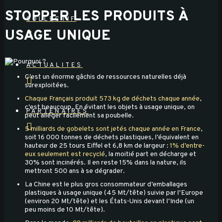
STOPPER LES PRODUITS À
COLLECTIF
USAGE UNIQUE
ACTUALITES
C’est un énorme gâchis de ressources naturelles déjà
surexploitées.
Chaque Français produit 573 kg de déchets chaque année
,
c’est beaucoup. En évitant les objets à usage unique, on
PARTENAIRES
peut alléger facilement sa poubelle.
5 milliards de gobelets sont jetés chaque année en France
,
soit 16 000 tonnes de déchets plastiques, l’équivalent en
hauteur de 25 tours Eiffel et 6,8 km de largeur :
1% d’entre-
eux seulement est recyclé
, la moitié part en décharge et
30% sont incinérés. Il en reste 15% dans la nature, ils
mettront 500 ans à se dégrader.
La Chine est le plus gros consommateur d’emballages
plastiques à usage unique (45 Mt/tête) suivie par l’Europe
(environ 20 Mt/tête) et les États-Unis devant l’Inde (un
peu moins de 10 Mt/tête).