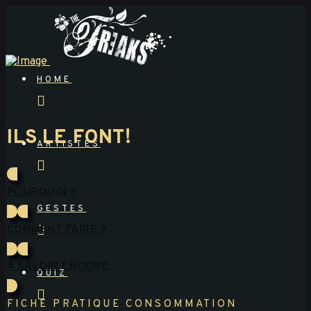
HOME
ILS LE FONT!
ARTISTES
POURQUOI ?
GESTES
COMMENT FAIRE ?
À SAVOIR ENCORE
QUIZ
FICHE PRATIQUE CONSOMMATION