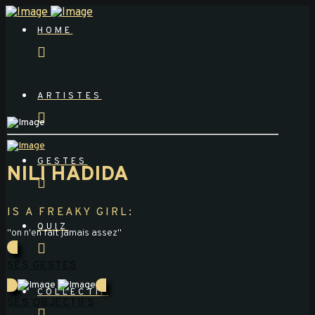
HOME
ARTISTES
GESTES
NILI HADIDA
IS A FREAKY GIRL:
QUIZ
"on n'en fait jamais assez"
SES GESTES
COLLECTIF
SES OBJECTIFS