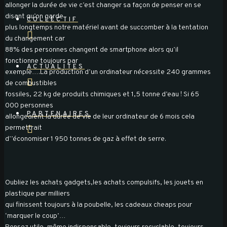
allonger la durée de vie c’est changer sa façon de penser en se
disant qu’on garde
COLLECTIF
plus longtemps notre matériel avant de succomber à la tentation
du changement car
88% des personnes changent de smartphone alors qu’il
fonctionne toujours par
ACTUALITES
exemple….La production d’un ordinateur nécessite 240 grammes
de combustibles
fossiles, 22 kg de produits chimiques et 1,5 tonne d’eau ! Si 65
000 personnes
PARTENAIRES
allongeaient la durée de vie de leur ordinateur de 6 mois cela
permettrait
d’’économiser 1 950 tonnes de gaz à effet de serre.
Oubliez les achats gadgets,les achats compulsifs, les jouets en
plastique par milliers
qui finissent toujours à la poubelle, les cadeaux cheaps pour
‘marquer le coup’…